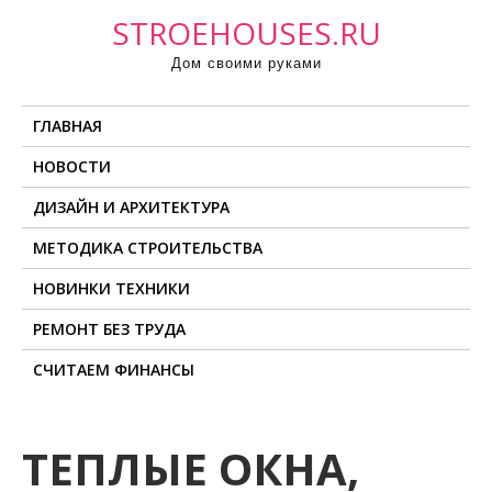
П
STROEHOUSES.RU
р
Дом своими руками
о
м
ГЛАВНАЯ
о
т
НОВОСТИ
а
ДИЗАЙН И АРХИТЕКТУРА
т
ь
МЕТОДИКА СТРОИТЕЛЬСТВА
к
НОВИНКИ ТЕХНИКИ
с
о
РЕМОНТ БЕЗ ТРУДА
д
СЧИТАЕМ ФИНАНСЫ
е
р
ж
ТЕПЛЫЕ ОКНА,
и