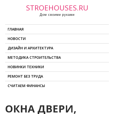
П
STROEHOUSES.RU
р
Дом своими руками
о
м
ГЛАВНАЯ
о
т
НОВОСТИ
а
ДИЗАЙН И АРХИТЕКТУРА
т
ь
МЕТОДИКА СТРОИТЕЛЬСТВА
к
НОВИНКИ ТЕХНИКИ
с
о
РЕМОНТ БЕЗ ТРУДА
д
СЧИТАЕМ ФИНАНСЫ
е
р
ж
ОКНА ДВЕРИ,
и