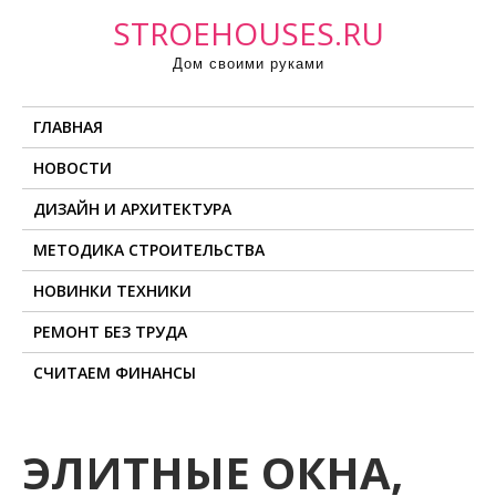
П
STROEHOUSES.RU
р
Дом своими руками
о
м
ГЛАВНАЯ
о
т
НОВОСТИ
а
ДИЗАЙН И АРХИТЕКТУРА
т
ь
МЕТОДИКА СТРОИТЕЛЬСТВА
к
НОВИНКИ ТЕХНИКИ
с
о
РЕМОНТ БЕЗ ТРУДА
д
СЧИТАЕМ ФИНАНСЫ
е
р
ж
ЭЛИТНЫЕ ОКНА,
и