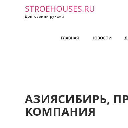
П
STROEHOUSES.RU
р
Дом своими руками
о
м
о
ГЛАВНАЯ
НОВОСТИ
Д
т
а
т
ь
к
с
о
д
АЗИЯСИБИРЬ, П
е
КОМПАНИЯ
р
ж
и