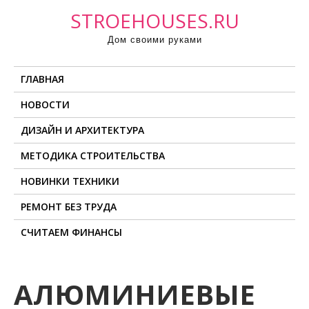
П
STROEHOUSES.RU
р
Дом своими руками
о
м
ГЛАВНАЯ
о
т
НОВОСТИ
а
ДИЗАЙН И АРХИТЕКТУРА
т
ь
МЕТОДИКА СТРОИТЕЛЬСТВА
к
НОВИНКИ ТЕХНИКИ
с
о
РЕМОНТ БЕЗ ТРУДА
д
СЧИТАЕМ ФИНАНСЫ
е
р
ж
АЛЮМИНИЕВЫЕ
и