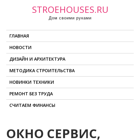
П
STROEHOUSES.RU
р
Дом своими руками
о
м
ГЛАВНАЯ
о
т
НОВОСТИ
а
ДИЗАЙН И АРХИТЕКТУРА
т
ь
МЕТОДИКА СТРОИТЕЛЬСТВА
к
НОВИНКИ ТЕХНИКИ
с
о
РЕМОНТ БЕЗ ТРУДА
д
СЧИТАЕМ ФИНАНСЫ
е
р
ж
ОКНО СЕРВИС,
и