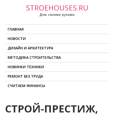
П
STROEHOUSES.RU
р
Дом своими руками
о
м
ГЛАВНАЯ
о
т
НОВОСТИ
а
ДИЗАЙН И АРХИТЕКТУРА
т
ь
МЕТОДИКА СТРОИТЕЛЬСТВА
к
НОВИНКИ ТЕХНИКИ
с
о
РЕМОНТ БЕЗ ТРУДА
д
СЧИТАЕМ ФИНАНСЫ
е
р
ж
СТРОЙ-ПРЕСТИЖ,
и