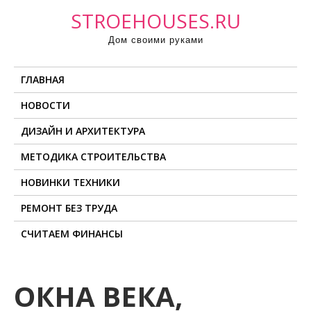
П
STROEHOUSES.RU
р
Дом своими руками
о
м
ГЛАВНАЯ
о
т
НОВОСТИ
а
ДИЗАЙН И АРХИТЕКТУРА
т
ь
МЕТОДИКА СТРОИТЕЛЬСТВА
к
НОВИНКИ ТЕХНИКИ
с
о
РЕМОНТ БЕЗ ТРУДА
д
СЧИТАЕМ ФИНАНСЫ
е
р
ж
ОКНА ВЕКА,
и