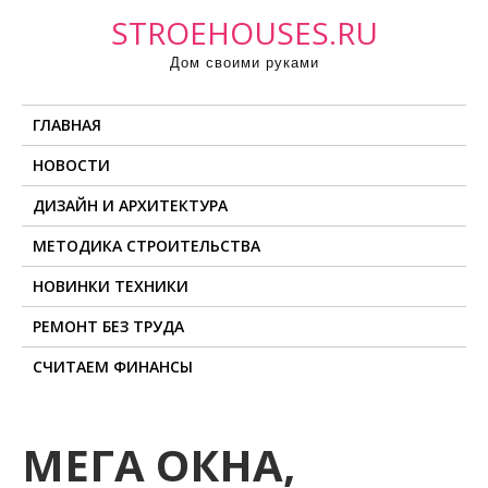
П
STROEHOUSES.RU
р
Дом своими руками
о
м
ГЛАВНАЯ
о
т
НОВОСТИ
а
ДИЗАЙН И АРХИТЕКТУРА
т
ь
МЕТОДИКА СТРОИТЕЛЬСТВА
к
НОВИНКИ ТЕХНИКИ
с
о
РЕМОНТ БЕЗ ТРУДА
д
СЧИТАЕМ ФИНАНСЫ
е
р
ж
МЕГА ОКНА,
и