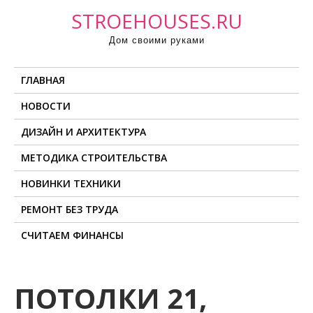
П
STROEHOUSES.RU
р
Дом своими руками
о
м
ГЛАВНАЯ
о
т
НОВОСТИ
а
ДИЗАЙН И АРХИТЕКТУРА
т
ь
МЕТОДИКА СТРОИТЕЛЬСТВА
к
НОВИНКИ ТЕХНИКИ
с
о
РЕМОНТ БЕЗ ТРУДА
д
СЧИТАЕМ ФИНАНСЫ
е
р
ж
ПОТОЛКИ 21,
и