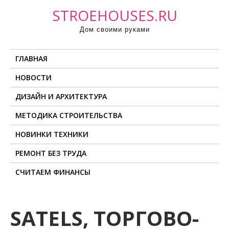
П
STROEHOUSES.RU
р
Дом своими руками
о
м
ГЛАВНАЯ
о
т
НОВОСТИ
а
ДИЗАЙН И АРХИТЕКТУРА
т
ь
МЕТОДИКА СТРОИТЕЛЬСТВА
к
НОВИНКИ ТЕХНИКИ
с
о
РЕМОНТ БЕЗ ТРУДА
д
СЧИТАЕМ ФИНАНСЫ
е
р
ж
SATELS, ТОРГОВО-
и