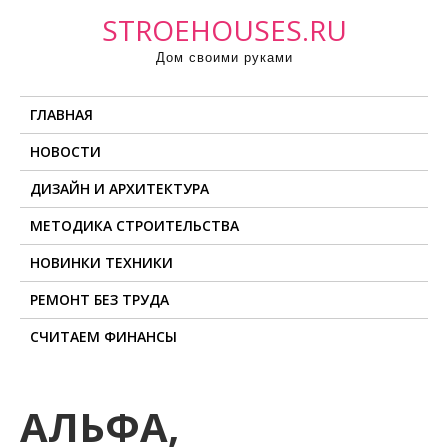
П
STROEHOUSES.RU
р
Дом своими руками
о
м
ГЛАВНАЯ
о
т
НОВОСТИ
а
ДИЗАЙН И АРХИТЕКТУРА
т
ь
МЕТОДИКА СТРОИТЕЛЬСТВА
к
НОВИНКИ ТЕХНИКИ
с
о
РЕМОНТ БЕЗ ТРУДА
д
СЧИТАЕМ ФИНАНСЫ
е
р
ж
АЛЬФА,
и