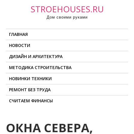
П
STROEHOUSES.RU
р
Дом своими руками
о
м
ГЛАВНАЯ
о
т
НОВОСТИ
а
ДИЗАЙН И АРХИТЕКТУРА
т
ь
МЕТОДИКА СТРОИТЕЛЬСТВА
к
НОВИНКИ ТЕХНИКИ
с
о
РЕМОНТ БЕЗ ТРУДА
д
СЧИТАЕМ ФИНАНСЫ
е
р
ж
ОКНА СЕВЕРА,
и