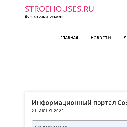
П
STROEHOUSES.RU
р
Дом своими руками
о
м
о
ГЛАВНАЯ
НОВОСТИ
Д
т
а
т
ь
к
с
о
д
е
Информационный портал Со
р
21 ИЮНЯ 2026
ж
и