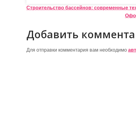
Н
Строительство бассейнов: современные тех
Офор
а
в
Добавить коммент
и
г
Для отправки комментария вам необходимо
ав
а
ц
и
я
п
о
з