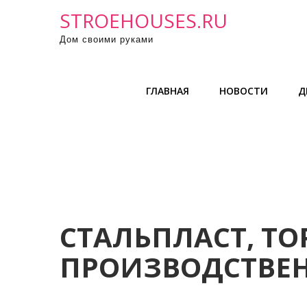
П
STROEHOUSES.RU
р
Дом своими руками
о
м
о
ГЛАВНАЯ
НОВОСТИ
Д
т
а
т
ь
к
с
о
д
СТАЛЬПЛАСТ, ТО
е
ПРОИЗВОДСТВЕ
р
ж
и