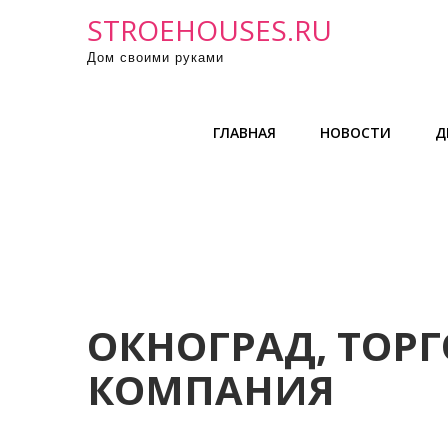
П
STROEHOUSES.RU
р
Дом своими руками
о
м
о
ГЛАВНАЯ
НОВОСТИ
Д
т
а
т
ь
к
с
о
д
ОКНОГРАД, ТОР
е
КОМПАНИЯ
р
ж
и