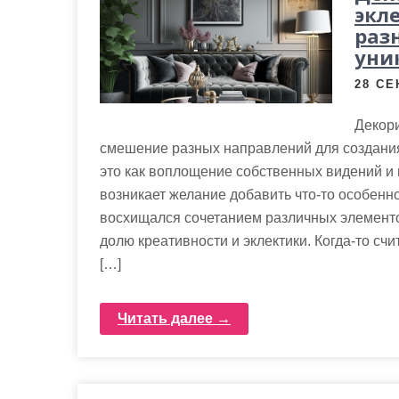
м
экл
о
раз
уни
м
у
28 СЕ
Декори
смешение разных направлений для создани
это как воплощение собственных видений и 
возникает желание добавить что-то особенно
восхищался сочетанием различных элемент
долю креативности и эклектики. Когда-то сч
[…]
Читать далее →