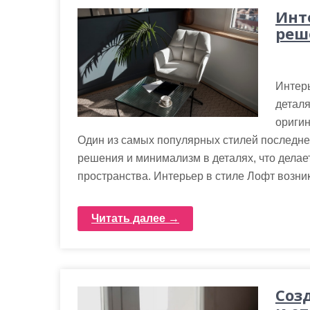
Инте
реш
Интерь
деталя
оригин
Один из самых популярных стилей последнег
решения и минимализм в деталях, что дела
пространства. Интерьер в стиле Лофт возник
Читать далее →
Соз