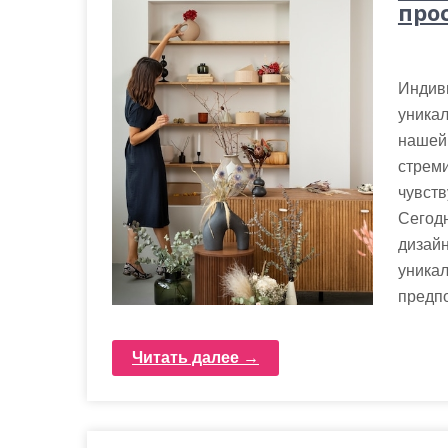
про
Индиви
уникал
нашей 
стреми
чувств
Сегодн
дизайн
уникал
предпо
Читать далее →