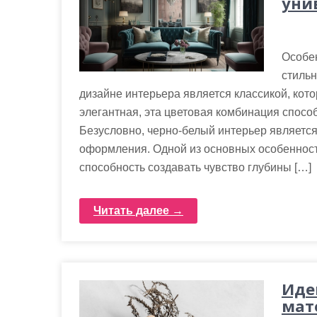
уни
Особен
стильн
дизайне интерьера является классикой, кот
элегантная, эта цветовая комбинация спос
Безусловно, черно-белый интерьер являетс
оформления. Одной из основных особенност
способность создавать чувство глубины […]
Читать далее →
Иде
мат