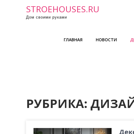
П
STROEHOUSES.RU
р
Дом своими руками
о
м
о
ГЛАВНАЯ
НОВОСТИ
Д
т
а
т
ь
к
с
о
д
РУБРИКА:
ДИЗАЙ
е
р
ж
и
Дек