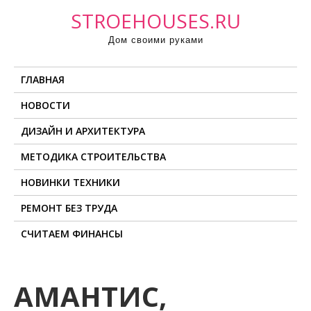
П
STROEHOUSES.RU
р
Дом своими руками
о
м
ГЛАВНАЯ
о
т
НОВОСТИ
а
ДИЗАЙН И АРХИТЕКТУРА
т
ь
МЕТОДИКА СТРОИТЕЛЬСТВА
к
НОВИНКИ ТЕХНИКИ
с
о
РЕМОНТ БЕЗ ТРУДА
д
СЧИТАЕМ ФИНАНСЫ
е
р
ж
АМАНТИС,
и